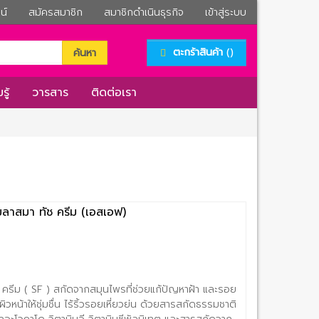
น์
สมัครสมาชิก
สมาชิกดำเนินธุรกิจ
เข้าสู่ระบบ
()
ตะกร้าสินค้า
ค้นหา
รู้
วารสาร
ติดต่อเรา
มลาสมา ทัช ครีม (เอสเอฟ)
 ครีม ( SF ) สกัดจากสมุนไพรที่ช่วยแก้ปัญหาฝ้า และรอย
หน้าให้ชุ่มชื่น ไร้ริ้วรอยเหี่ยวย่น ด้วยสารสกัดธรรมชาติ