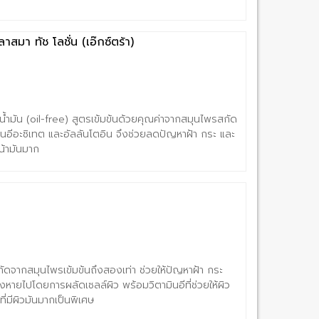
าสมา ทัช โลชั่น (เอ๊กซ์ตร้า)
น้ำมัน (oil-free) สูตรเข้มข้นด้วยคุณค่าจากสมุนไพรสกัด
ินอีอะซิเทต และอัลลันโตอิน จึงช่วยลดปัญหาฝ้า กระ และ
หน้ามันมาก
กัดจากสมุนไพรเข้มข้นถึงสองเท่า ช่วยให้ปัญหาฝ้า กระ
หายไปโดยการผลัดเซลล์ผิว พร้อมวิตามินอีที่ช่วยให้ผิว
้ที่มีผิวมันมากเป็นพิเศษ