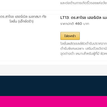
และต่อต้านการเกิดริ้วรอยแห่งวัย
LT13: ดร.สาโรช เฮอร์เบิล เมล
ราคาปกติ
460
บาท
ใส่ตะกร้า
โลชั่นผลัดเซลล์ผิวตำรับปราศจาก
ตำรับพิเศษเฉพาะ เสริมด้วยวิตาม
จุดด่างดำ เหมาะสำหรับผู้ที่มี ผิว