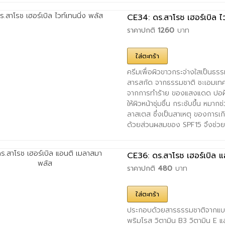
CE34: ดร.สาโรช เฮอร์เบิล ไว
ราคาปกติ
1260
บาท
ใส่ตะกร้า
ครีมเพื่อผิวขาวกระจ่างใสเป็นธ
สารสกัด จากธรรมชาติ ชะเอมเทศ 
จากการทำร้าย ของแสงแดด ปอฝ้า
ให้ผิวหน้าชุ่มชื่น กระชับขึ้น ห
ลาสเตส ซึ่งเป็นสาเหตุ ของการเกิ
ด้วยส่วนผสมของ SPF15 จึงช่วย
CE36: ดร.สาโรช เฮอร์เบิล 
ราคาปกติ
480
บาท
ใส่ตะกร้า
ประกอบด้วยสารธรรมชาติจากแบร์เ
พริมโรส วิตามิน B3 วิตามิน E 