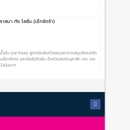
าสมา ทัช โลชั่น (เอ๊กซ์ตร้า)
น้ำมัน (oil-free) สูตรเข้มข้นด้วยคุณค่าจากสมุนไพรสกัด
ินอีอะซิเทต และอัลลันโตอิน จึงช่วยลดปัญหาฝ้า กระ และ
หน้ามันมาก