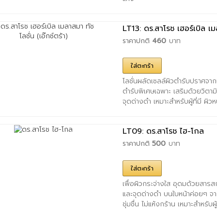
LT13: ดร.สาโรช เฮอร์เบิล เมล
ราคาปกติ
460
บาท
ใส่ตะกร้า
โลชั่นผลัดเซลล์ผิวตำรับปราศจาก
ตำรับพิเศษเฉพาะ เสริมด้วยวิตาม
จุดด่างดำ เหมาะสำหรับผู้ที่มี ผิว
LT09: ดร.สาโรช ไฮ-โกล
ราคาปกติ
500
บาท
ใส่ตะกร้า
เพื่อผิวกระจ่างใส อุดมด้วยสารส
และจุดด่างดำ บนใบหน้าค่อยๆ จาง
ชุ่มชื่น ไม่แห้งกร้าน เหมาะสำหรับผู