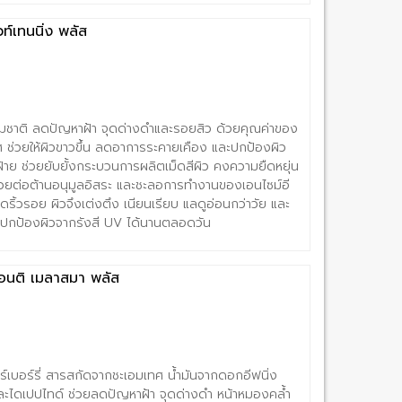
ท์เทนนิ่ง พลัส
รรมชาติ ลดปัญหาฝ้า จุดด่างดำและรอยสิว ด้วยคุณค่าของ
ช่วยให้ผิวขาวขึ้น ลดอาการระคายเคือง และปกป้องผิว
ย ช่วยยับยั้งกระบวนการผลิตเม็ดสีผิว คงความยืดหยุ่น
มากช่วยต่อต้านอนุมูลอิสระ และชะลอการทำงานของเอนไซม์อี
ดริ้วรอย ผิวจึงเต่งตึง เนียนเรียบ แลดูอ่อนกว่าวัย และ
ปกป้องผิวจากรังสี UV ได้นานตลอดวัน
แอนติ เมลาสมา พลัส
บอร์รี่ สารสกัดจากชะเอมเทศ น้ำมันจากดอกอีฟนิ่ง
และไดเปปไทด์ ช่วยลดปัญหาฝ้า จุดด่างดำ หน้าหมองคล้ำ