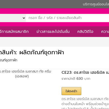
บริการศูนย์ออนไล
ิธีการสมัครสมาชิก
ข่าวสารและโปรโมชั่น
คลิปวิดิโอ
ความ
สินค้า: ผลิตภัณฑ์ชุดทาฝ้า
CE23: ดร.สาโรช เฮอร์เบิล เ
ราคาปกติ
630
บาท
ใส่ตะกร้า
ดร.สาโรช เฮอร์เบิล เมลาสมา ทัช
ด่างดำบนใบหน้า พร้อมช่วยบำรุงผิว