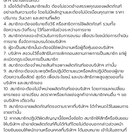
ษัทฯ อย่างเคร่งครัด
3. เมื่อได้เข้าเป็นสมาชิกแล้ว ต้องไม่อวดอ้างสรรพคุณของผลิตภัณฑ์
อย่างเกินความจริง โดยไม่มีหลักฐานและต้องไม่บิดเบือนคุณภาพ ราคา
ปริมาณ วันเวลา และสถานที่ผลิต
4. สมาชิกจะต้องอธิบายถึงวิธี หรือสาธิตการใช้ผลิตภัณฑ์ รวมทั้ง
ข้อความระวังที่ระบุ ไว้ที่ฉลากในช่วงระหว่างการขาย
5. สมาชิกตกลงจะเข้าร่วมในการรับการอบรม เพื่อประโยชน์ต่อการดำเนิน
การขาย ซึ่งจัดการอบรมโดยบริษัทฯ
6. ผู้จะเป็นสมาชิกนั้นจะต้องมิใช่พนักงานหรือผู้ถือหุ้นของบริษัทฯ
7. บริษัทฯ สงวนไว้ซึ่งสิทธิในการเพิกถอนสถานภาพการเป็นสมาชิก แก่ผู้
ละเมิดกฏระเบียบการเป็นสมาชิก
8. สมาชิกจะต้องจำหน่ายสินค้าเฉพาะผลิตภัณฑ์ของบริษัทฯ เท่านั้น
9. สมาชิกจะต้องประพฤติหรือปฏิบัติตามแนวหรือหลักปฏิบัติของผู้ขาย
ด้วยความซื่อสัตย์ สุจริต เพื่อประโยชน์ และประสิทธิภาพสูงสุดของทั้ง
บริษัทฯ และสมาชิกเอง
10. สมาชิกจะต้องไม่จำหน่ายผลิตภัณฑ์ของบริษัทฯ โดยการแลกเปลี่ยน
แทรกแซง เอาเปรียบ ลดราคาหรือแก่งแย่งลูกค้าจากสมาชิกคนอื่น ๆ ขอ
งบริษัทฯ เดียวกัน
11. สมาชิกจะขายผลิตภัณฑ์ตรงตามราคาที่บริษัทฯ ได้กำหนดไว้ในแผนการ
ขายเท่านั้น
12. หากสมาชิกปฏิบัติผิดสัญญานี้ข้อหนึ่งข้อใด สมาชิกให้สิทธิ์หรือยินยอม
ให้บริษัทฯ เข้าอายัดผลิตภัณฑ์คืนได้ทันทีโดยไม่ต้องบอกกล่าวล่วงหน้า
โดยยินยอมให้พนักงานหรือบุคคลที่บริษัทฯ ได้มอบหมาย เข้าไปในสถานที่