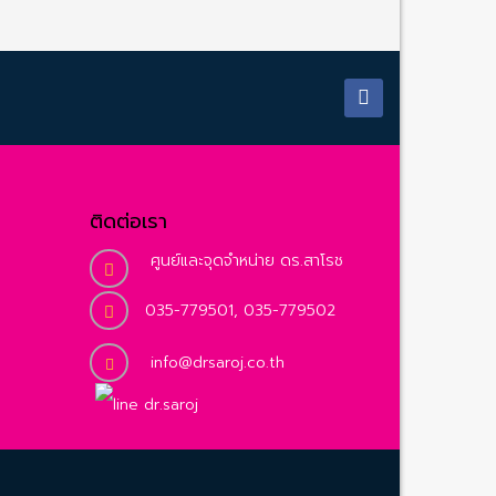
ติดต่อเรา
ศูนย์และจุดจำหน่าย ดร.สาโรช
035-779501, 035-779502
info@drsaroj.co.th