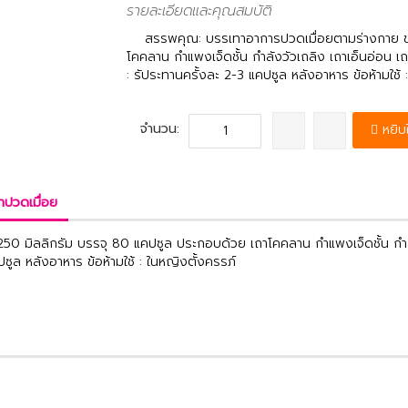
รายละเอียดและคุณสมบัติ
สรรพคุณ: บรรเทาอาการปวดเมื่อยตามร่างกาย ข
โคคลาน กำแพงเจ็ดชั้น กำลังวัวเถลิง เถาเอ็นอ่อน เถ
: รัประทานครั้งละ 2-3 แคปซูล หลังอาหาร ข้อห้ามใช้ 
จำนวน:
หยิบ
าปวดเมื่อย
 มิลลิกรัม บรรจุ 80 แคปซูล ประกอบด้วย เถาโคคลาน กำแพงเจ็ดชั้น กำลัง
ปซูล หลังอาหาร ข้อห้ามใช้ : ในหญิงตั้งครรภ์