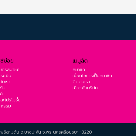
่ใช้บ่อย
เมนูลัด
สมัครสมาชิก
สมาชิก
ำระเงิน
เงื่อนไขการเป็นสมาชิก
กับเรา
ติดต่อเรา
งิน
เกี่ยวกับบริษัท
ฑ์
ละโปรโมชั่น
ิจกรรม
.โพธิ์สามต้น อ.บางปะหัน จ.พระนครศรีอยุธยา 13220