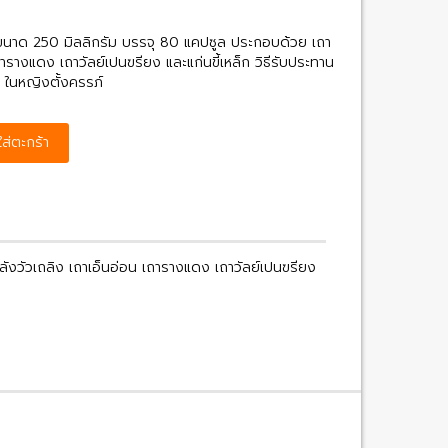
นาด 250 มิลลิกรัม บรรจุ 80 แคปซูล ประกอบด้วย เถา
ารางแดง เถาวัลย์เปนฃรียง และแก่นขี้เหล็ก วิธีรับประทาน
: ในหญิงตั้งครรภ์
ใส่ตะกร้า
วัวเถลิง เถาเอ็นอ่อน เถารางแดง เถาวัลย์เปนฃรียง