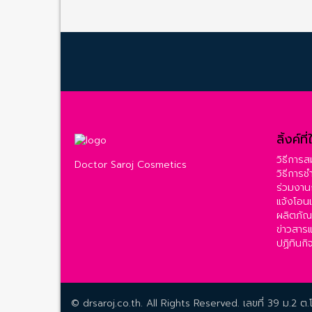
ลิ้งค์ที
วิธีการ
Doctor Saroj Cosmetics
วิธีการช
ร่วมงาน
แจ้งโอนเ
ผลิตภัณ
ข่าวสารแ
ปฏิทินก
© drsaroj.co.th. All Rights Reserved. เลขที่ 39 ม.2 ต