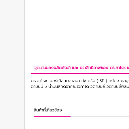
จุดเด่นของผลิตภัณฑ์ และ ประสิทธิภาพของ ดร.สาโรช เฮ
ดร.สาโรช เฮอร์เบิล เมลาสมา ทัช ครีม ( SF ) สกัดจากสมุนไ
ตามินบี 5 น้ำมันสกัดจากอะโวคาโด วิตามินอี วิตามินซีพัล
สินค้าที่เกี่ยวข้อง