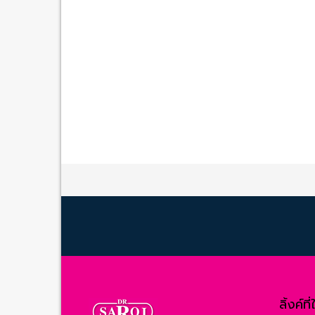
ลิ้งค์ที