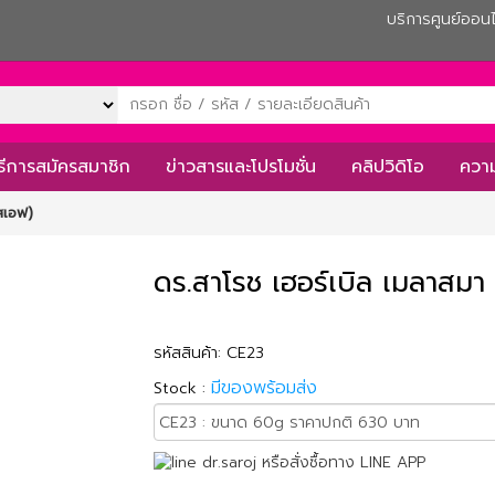
บริการศูนย์ออนไ
ิธีการสมัครสมาชิก
ข่าวสารและโปรโมชั่น
คลิปวิดิโอ
ความ
อสเอฟ)
ดร.สาโรช เฮอร์เบิล เมลาสมา
รหัสสินค้า: CE23
มีของพร้อมส่ง
Stock :
หรือสั่งซื้อทาง LINE APP