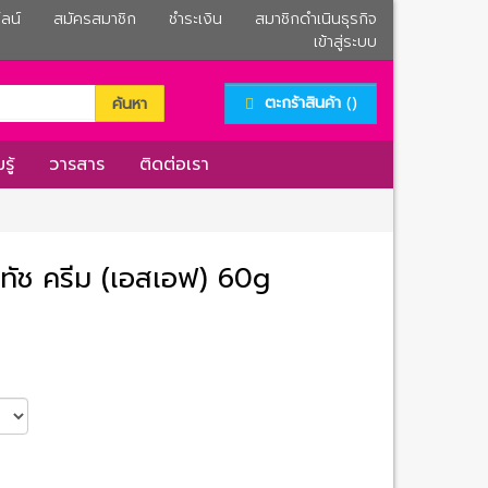
ลน์
สมัครสมาชิก
ชำระเงิน
สมาชิกดำเนินธุรกิจ
เข้าสู่ระบบ
()
ตะกร้าสินค้า
ค้นหา
รู้
วารสาร
ติดต่อเรา
 ทัช ครีม (เอสเอฟ) 60g