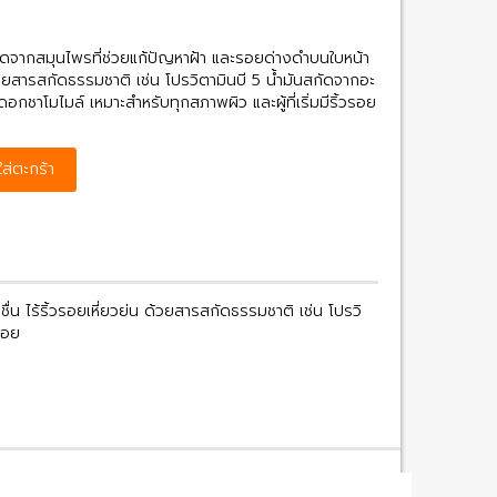
กัดจากสมุนไพรที่ช่วยแก้ปัญหาฝ้า และรอยด่างดำบนใบหน้า
น ด้วยสารสกัดธรรมชาติ เช่น โปรวิตามินบี 5 น้ำมันสกัดจากอะ
กชาโมไมล์ เหมาะสำหรับทุกสภาพผิว และผู้ที่เริ่มมีริ้วรอย
ใส่ตะกร้า
่น ไร้ริ้วรอยเหี่ยวย่น ด้วยสารสกัดธรรมชาติ เช่น โปรวิ
รอย