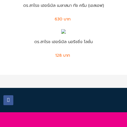
ดร.สาโรช เฮอร์เบิล เมลาสมา ทัช ครีม (เอสเอฟ)
630 บาท
ดร.สาโรช เฮอร์เบิล นอริชชิ่ง โลชั่น
128 บาท