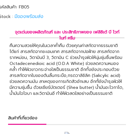
รหัสสินค้า: FB05
มีของพร้อมส่ง
Stock :
จุดเด่นของผลิตภัณฑ์ และ ประสิทธิภาพของ เฟลิซิเต้ บี ไวท์
ไนท์ ครีม
คืนความสวยให้คุณในเวลาค่ำคืน ด้วยคุณค่าสกัดจากธรรมชาติ
ได้แก่ สารสกัดจากชะเอมเทศ สารสกัดจากปอฝ้าย สารสกัดจาก
รากหม่อน, วิตามินบี 3, วิตามิน C ช่วยบำรุงผิวให้นุ่มชุ่มชื่นพร้อม
Octadecenedioic acid (O.D.A White) ช่วยลดความหมอง
คล้ำ ทำให้ผิวขาวกระจ่างใสเป็นธรรมชาติ อีกทั้งยังประกอบด้วย
สารสกัดจากใบของต้นลิ้นกระบือ,กรดวาลิซิลิค (Salicylic acid)
ช่วยลดความมัน สาเหตุของการเกิดสิวอักเสบ อีกทั้ยังบำรุงผิวให้
มีความชุ่มชื้น ด้วยเชียร์บัตเตอร์ (Shea butter) น้ำมันอะโวกาโด,
น้ำมันโจโจบา และวิตามินอี ทำให้ผิวสดใสอย่างเป็นธรรมชาติ
สินค้าที่เกี่ยวข้อง