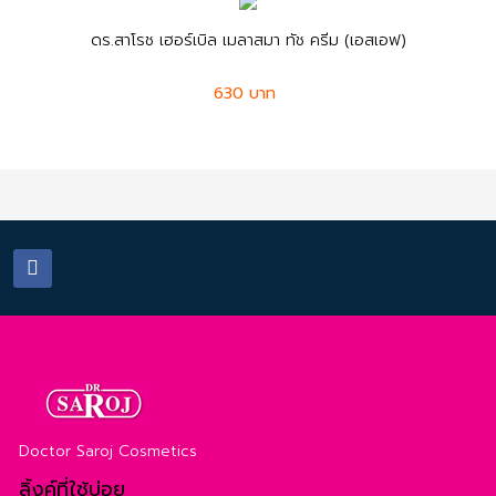
ดร.สาโรช เฮอร์เบิล เมลาสมา ทัช ครีม (เอสเอฟ)
630 บาท
Doctor Saroj Cosmetics
ลิ้งค์ที่ใช้บ่อย